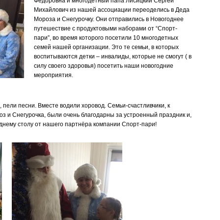
Фёдоровна и многодетный папа Лисицкий Сергей
Михайлович из нашей ассоциации переоделись в Деда
Мороза и Снегурочку. Они отправились в Новогоднее
путешествие с продуктовыми наборами от “Спорт-
пари”, во время которого посетили 10 многодетных
семей нашей организации. Это те семьи, в которых
воспитываются детки – инвалиды, которые не смогут ( в
силу своего здоровья) посетить наши новогодние
мероприятия.
, пели песни. Вместе водили хоровод. Семьи-счастливчики, к
 и Снегурочка, были очень благодарны за устроенный праздник и,
однему столу от нашего партнёра компании Спорт-пари!