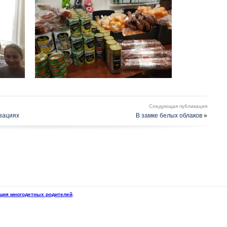
Следующая публикация
зациях
В замке белых облаков
»
ция многодетных родителей
.